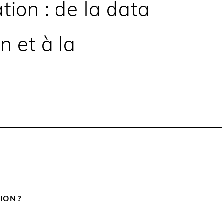
ion : de la data
on et à la
ION ?