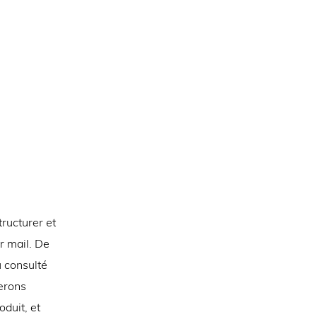
ructurer et
r mail. De
 consulté
serons
duit, et