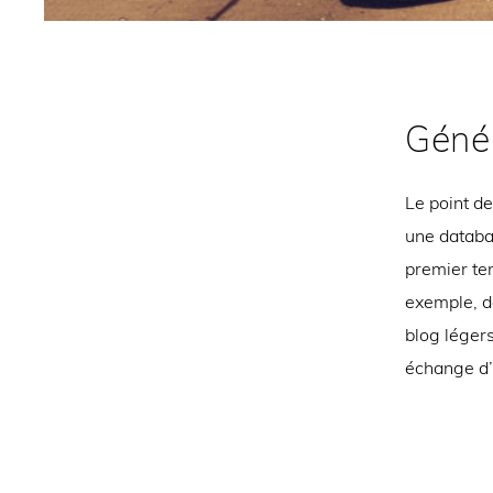
Géné
Le point de
une databas
premier te
exemple, de
blog légers
échange d’u