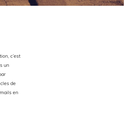
ion, c’est
ns un
par
icles de
-mails en