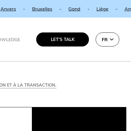
-
Bruxelles
-
Gand
-
Liège
-
Amsterdam
LET’S TALK
FR
OWLEDGE
ION ET À LA TRANSACTION.