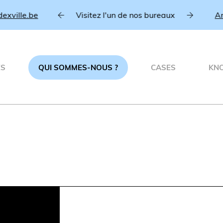
ille.be
Visitez l'un de nos bureaux
Anve
ÉS
QUI SOMMES-NOUS ?
CASES
KN