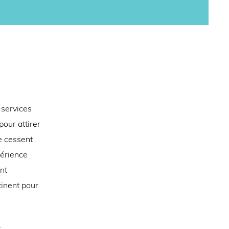
 services
our attirer
e cessent
périence
nt
tinent pour
t