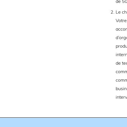
de 5
Le ch
Votre
accom
d’org
produ
inter
de te
comme
comme
busin
inter