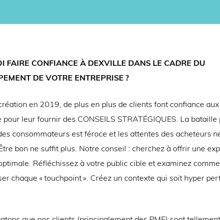
 FAIRE CONFIANCE À DEXVILLE DANS LE CADRE DU
EMENT DE VOTRE ENTREPRISE ?
réation en 2019, de plus en plus de clients font confiance aux
e pour leur fournir des CONSEILS STRATÉGIQUES. La bataille p
n des consommateurs est féroce et les attentes des acheteurs n
 Être bon ne suffit plus. Notre conseil : cherchez à offrir une ex
 optimale. Réfléchissez à votre public cible et examinez comme
er chaque « touchpoint ». Créez un contexte qui soit hyper per
atons que nos clients (principalement des PME) sont tellemen