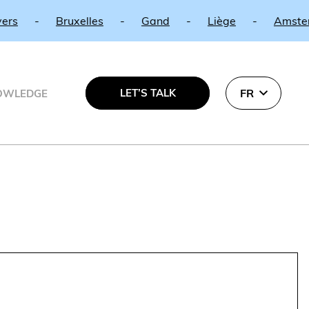
-
Bruxelles
-
Gand
-
Liège
-
Amsterdam
LET’S TALK
FR
OWLEDGE