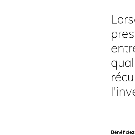
Lors
pres
entr
qual
récu
l'in
Bénéficiez