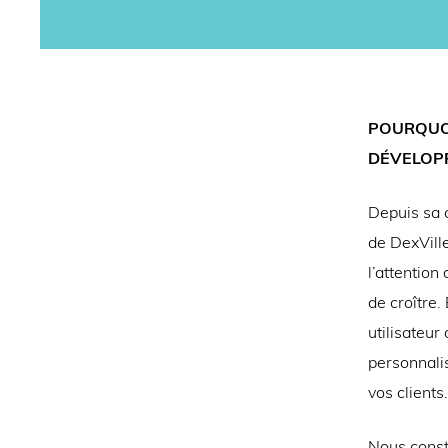
POURQUOI
DÉVELOPP
Depuis sa c
de DexVill
l’attentio
de croître.
utilisateur
personnalis
vos clients.
Nous const