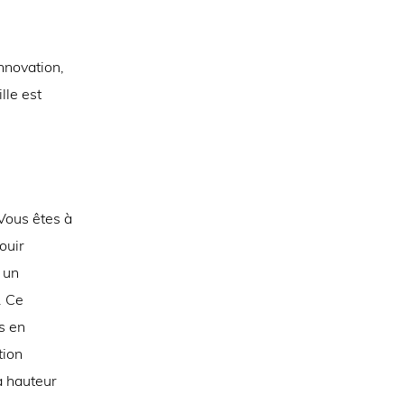
innovation,
lle est
Vous êtes à
ouir
 un
. Ce
s en
tion
à hauteur