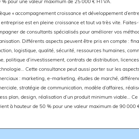
0 % pour une valeur maximum de 25 000 € HTVA.
èque « accompagnement croissance et développement d’entre
 entreprise est en pleine croissance et tout va très vite. Faites
pagner de consultants spécialisés pour améliorer vos métho
anisation. Différents aspects peuvent être pris en compte : fin
ction, logistique, qualité, sécurité, ressources humaines, co
ne, politique d’investissement, contrats de distribution, licences
chnologie… Cette consultance peut aussi porter sur les aspect
rciaux : marketing, e-marketing, études de marché, différenc
rciale, stratégie de communication, modèle d’affaires, réalis
ess plan, design, réalisation d’un produit minimum viable… C
vient à hauteur de 50 % pour une valeur maximum de 90 000