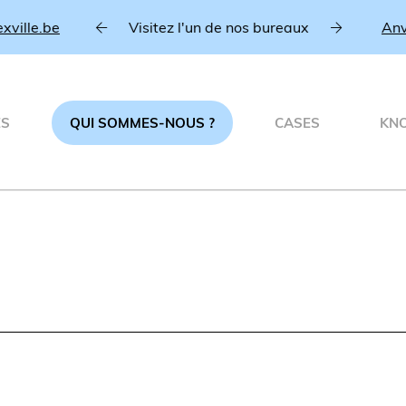
.be
Visitez l'un de nos bureaux
Anvers
ÉS
QUI SOMMES-NOUS ?
CASES
KN