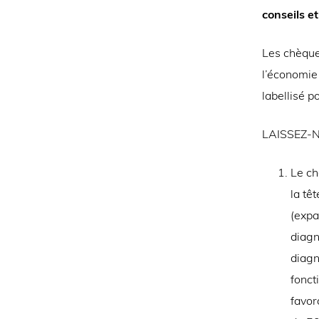
conseils 
Les chèques
l’économie 
labellisé p
LAISSEZ-N
Le ch
la tê
(expa
diagn
diagn
fonct
favor