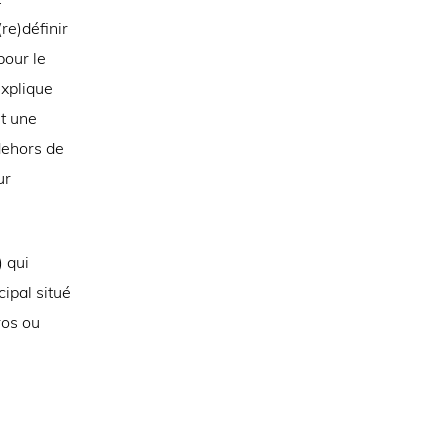
re)définir
pour le
explique
it une
 dehors de
ur
 qui
ipal situé
ros ou