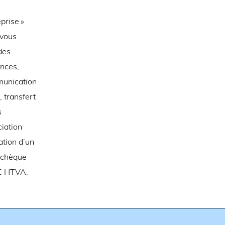
prise »
-vous
des
ances,
mmunication
, transfert
s
iation
ation d’un
e chèque
 € HTVA.