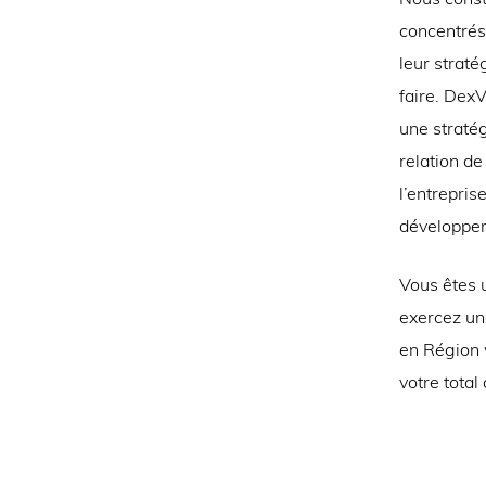
concentrés 
leur straté
faire. DexV
une stratég
relation de
l’entrepris
développem
Vous êtes 
exercez une
en Région w
votre total