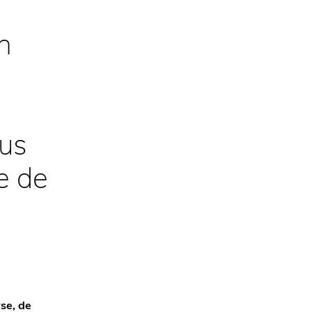
n
ous
e de
se, de