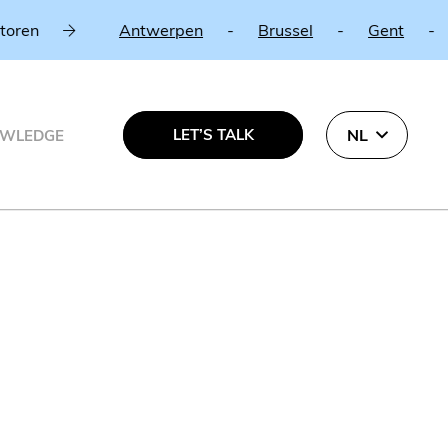
en
Antwerpen
-
Brussel
-
Gent
-
Lu
LET’S TALK
NL
WLEDGE