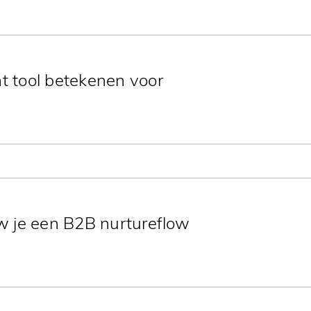
 tool betekenen voor
k het verschil maakt tussen winst en
 hefboom voor omzet en merkwaarde.
w je een B2B nurtureflow
olging, slim lead scoring en