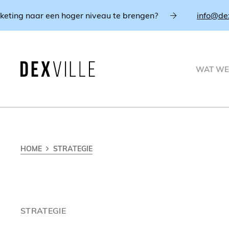
ing naar een hoger niveau te brengen?
info@dexvill
WAT WE
HOME
STRATEGIE
STRATEGIE