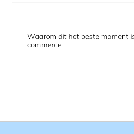
Programmatic advertising heeft de afgelopen jar
ingenomen in de marketingmix van bedrijven en di
het en waarom verdient het ook een plaats in jo
Waarom dit het beste moment is
commerce
Investeren in e-commerce of in een digitale stra
anders, dankzij enkele financieel interessante be