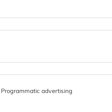
ste stap voor zowel de lancering van je
oe ga je te werk?
rchase Offline" en beïnvloedt
a je hier als bedrijf mee om?
p Programmatic advertising