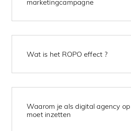
marketingcampagne
Een strategische workshop is een belangrijke eer
merk als de versterking en groei van je bedrijf. H
Wat is het ROPO effect ?
Het ROPO-effect staat voor "Research Online, Pu
consumentengedrag en bedrijfsstrategieën. Hoe g
Waarom je als digital agency o
moet inzetten