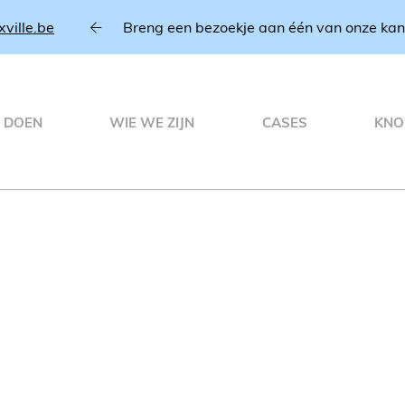
e.be
Breng een bezoekje aan één van onze kantor
 DOEN
WIE WE ZIJN
CASES
KNO