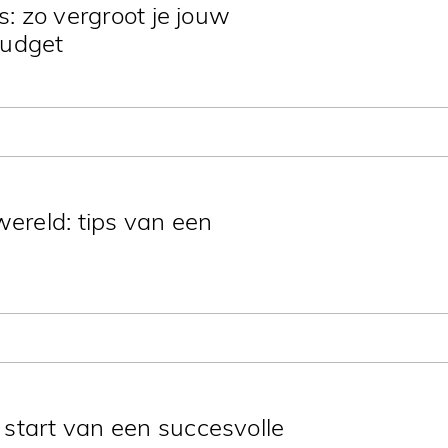
s: zo vergroot je jouw
budget
tale strategieën zoals SEO, SEA en e-
get.
wereld: tips van een
e volgens expert Ann Derous sterke en
er kansen creëert.
start van een succesvolle