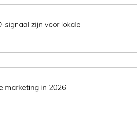
ignaal zijn voor lokale
wen, actualiteit en relevante context
en.
ale marketing in 2026
-optimalisatie, meeslepende ervaringen,
ractieve video’s en NFT’s.