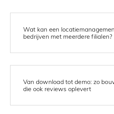
Wat kan een locatiemanagement
bedrijven met meerdere filialen?
In een wereld waar “lokaal gevonden worden” vaa
verlies, is slim locatiemanagement een directe
Van download tot demo: zo bou
die ook reviews oplevert
B2B-nurtureflows werken beter met relevante opv