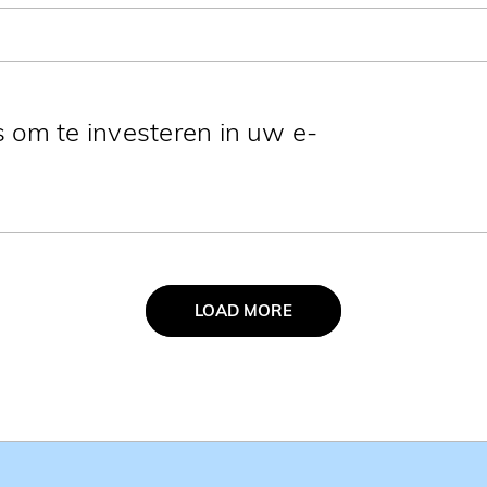
en een alsmaar belangrijkere plek
gitale agencies. Wat is het, hoe werkt
uw marketingstrategie?
 om te investeren in uw e-
tegie is een must. Nu nog meer dan
slissingen van de overheid.
LOAD MORE