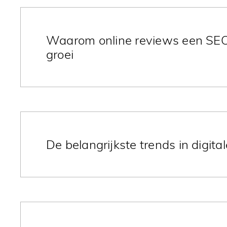
reviewverzoeken op het juiste succesmoment.
Waarom online reviews een SEO-s
groei
Online reviews versterken lokale SEO met vertrou
voor zoekmachines en AI-gestuurde zoekresultat
De belangrijkste trends in digit
Ontdek de trends in Digitale marketing 2026: AI
privacy, social commerce, communities, korte inte