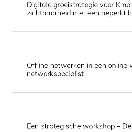
Digitale groeistrategie voor Kmo’
zichtbaarheid met een beperkt 
Vergroot je online zichtbaarheid met slimme digi
mailmarketing, zelfs met een klein marketingbud
Offline netwerken in een online 
netwerkspecialist
Offline netwerken blijft essentieel. Ontdek hoe j
blijvende connecties legt op fysieke events en me
Een strategische workshop – De 