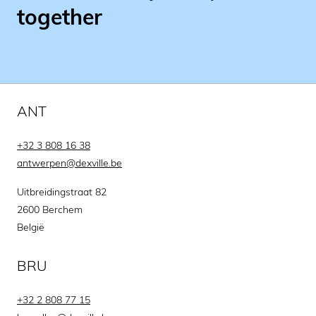
together
ANT
+32 3 808 16 38
antwerpen@dexville.be
Uitbreidingstraat 82
2600 Berchem
België
BRU
+32 2 808 77 15