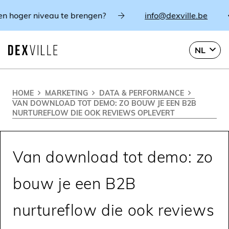
oger niveau te brengen?
info@dexville.be
B
NL
HOME
MARKETING
DATA & PERFORMANCE
VAN DOWNLOAD TOT DEMO: ZO BOUW JE EEN B2B
NURTUREFLOW DIE OOK REVIEWS OPLEVERT
Van download tot demo: zo
bouw je een B2B
nurtureflow die ook reviews