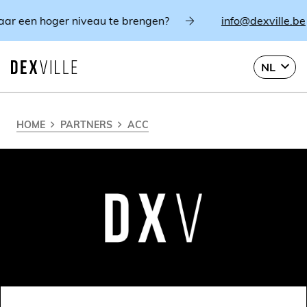
r een hoger niveau te brengen?
info@dexville.be
NL
HOME
PARTNERS
ACC