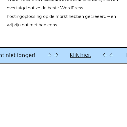
overtuigd dat ze de beste WordPress-
hostingoplossing op de markt hebben gecreëerd – en
wij zijn dat met hen eens.
Klik hier.
 niet langer!
D