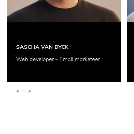
HA VAN DYCK
JENS CLA
veloper – Email marketeer
Senior Fron