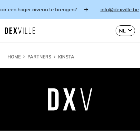
 een hoger niveau te brengen?
info@dexville.be
NL
HOME
PARTNERS
KINSTA