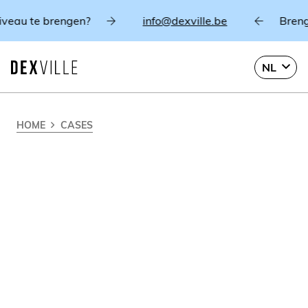
info@dexville.be
Breng een bezoekje aan één v
NL
HOME
CASES