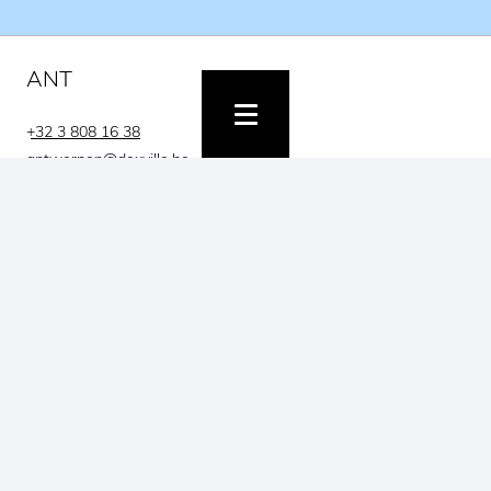
ANT
+32 3 808 16 38
antwerpen@dexville.be
Uitbreidingstraat 82
2600 Berchem
België
BRU
+32 2 808 77 15
bruxelles@dexville.be
Square Marie Curie 50
1070 Anderlecht