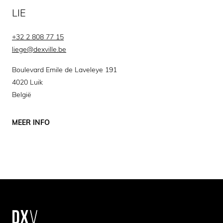
LIE
+32 2 808 77 15
liege@dexville.be
Boulevard Emile de Laveleye 191
4020 Luik
België
MEER INFO