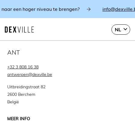
 naar een hoger niveau te brengen?
info@dexville.b
NL
ANT
+32 3 808 16 38
antwerpen@dexville.be
Uitbreidingstraat 82
2600 Berchem
België
MEER INFO