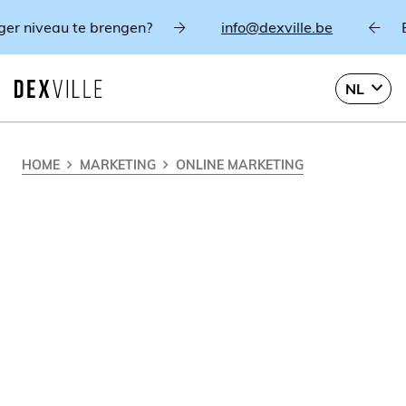
u te brengen?
info@dexville.be
Breng een
NL
HOME
MARKETING
ONLINE MARKETING