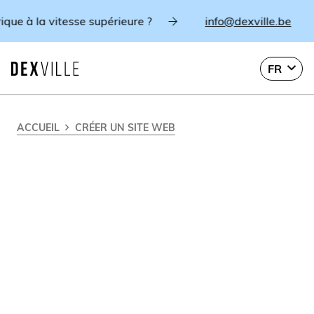
 vitesse supérieure ?
info@dexville.be
Vis
FR
ACCUEIL
CRÉER UN SITE WEB