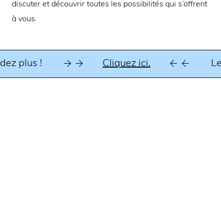
discuter et découvrir toutes les possibilités qui s’offrent
à vous.
Cliquez ici.
z plus !
Le c