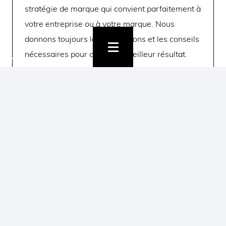
stratégie de marque qui convient parfaitement à
votre entreprise ou à votre marque. Nous
donnons toujours les explications et les conseils
nécessaires pour obtenir le meilleur résultat.
C’EST FAIT !
Une fois le choix effectué, nous finalisons le tout
proprement et vous fournissons les fichiers
nécessaires. Ainsi, vous pouvez vous lancer
dans la création de votre nouveau style maison.
Bien entendu, nous sommes toujours prêts à
développer votre image de marque dans tous
les médias (en ligne et hors ligne).