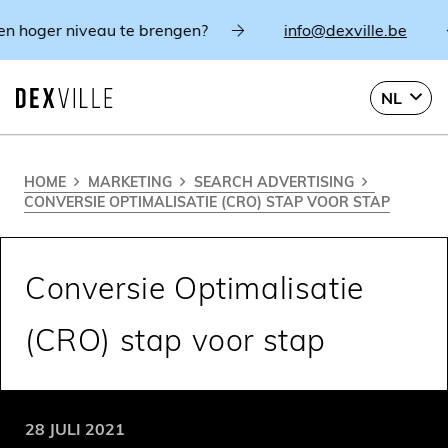
oger niveau te brengen?
info@dexville.be
B
NL
HOME
MARKETING
SEARCH ADVERTISING
CONVERSIE OPTIMALISATIE (CRO) STAP VOOR STAP
Conversie Optimalisatie
(CRO) stap voor stap
28 JULI 2021