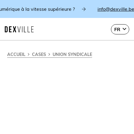
que à la vitesse supérieure ?
info@dexville.be
FR
ACCUEIL
CASES
UNION SYNDICALE