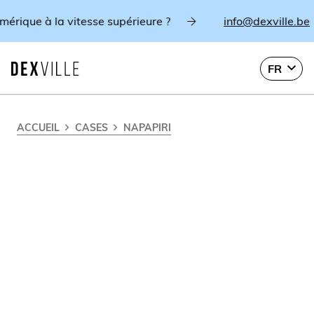
e à la vitesse supérieure ?
info@dexville.be
FR
ACCUEIL
CASES
NAPAPIRI