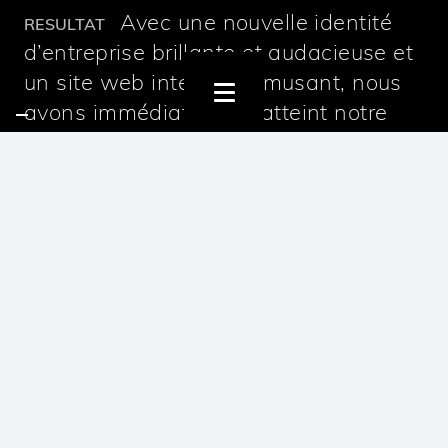
Avec une nouvelle identité
RESULTAT
d’entreprise brillante et audacieuse et
un site web interactif amusant, nous
avons immédiatement atteint notre
but. Le rebranding de Napapiri montre
comment l’élaboration réfléchie des
couleurs et du design peut faire
passer une marque d’un petit flocon à
un énorme glacier qui marque les
esprits.
CONTACTEZ-NOUS