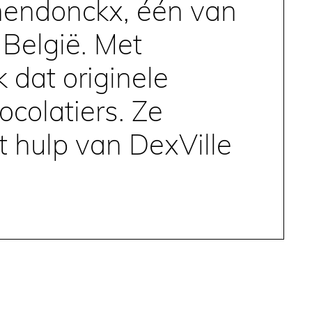
nendonckx, één van
België. Met
dat originele
colatiers. Ze
 hulp van DexVille