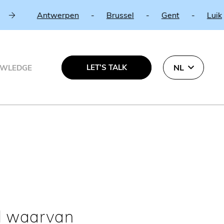
Antwerpen
-
Brussel
-
Gent
-
Luik
-
A
LET’S TALK
NL
WLEDGE
l waarvan