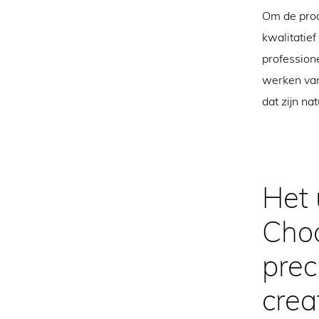
Om de prod
kwalitatie
professione
werken van
dat zijn na
Het 
Choc
prec
crea