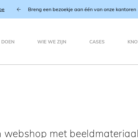
Breng een bezoekje aan één van onze kantoren
 DOEN
WIE WE ZIJN
CASES
KNO
n webshop met beeldmateriaa