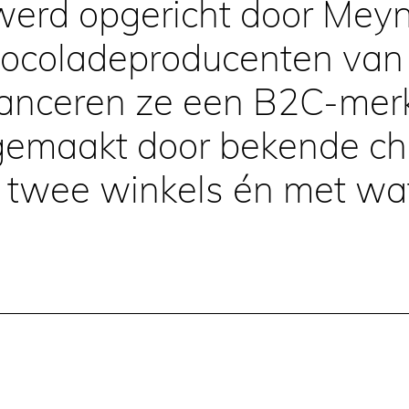
werd opgericht door Mey
hocoladeproducenten van 
anceren ze een B2C-merk 
 gemaakt door bekende cho
 twee winkels én met wat